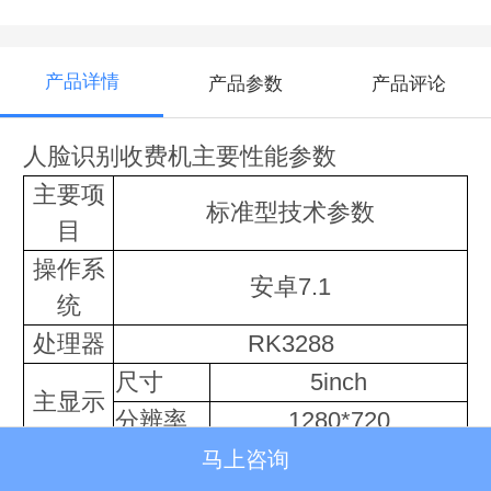
产品详情
产品参数
产品评论
人脸识别收费机主要性能参数
主要项
标准型技术参数
目
操作系
安卓7.1
统
处理器
RK3288
尺寸
5inch
主显示
分辨率
1280*720
屏及触
触摸方
马上咨询
摸
多点电容G+G