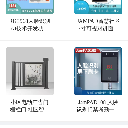
RK3568人脸识别
JAMPAD智慧社区
AI技术开发功能
7寸可视对讲面板
板
机
小区电动广告门
JamPAD108 人脸
栅栏门 社区智能
识别门禁考勤一体
门禁系统一体机
机
小区自动广告小