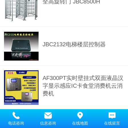
全高旋转门 JBC8500H
JBC2132电梯楼层控制器
AF300PT实时壁挂式双面液晶汉
字显示感应IC卡食堂消费机云消
费机
电话咨询
信息咨询
在线地图
在线留言
LINUX的大屏幕IC卡读卡器 智慧